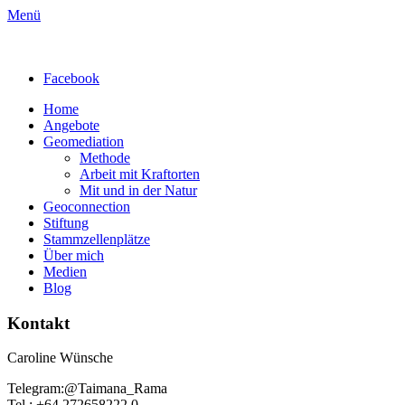
Menü
Facebook
Home
Angebote
Geomediation
Methode
Arbeit mit Kraftorten
Mit und in der Natur
Geoconnection
Stiftung
Stammzellenplätze
Über mich
Medien
Blog
Kontakt
Caroline Wünsche
Telegram:@Taimana_Rama
Tel.: +64 272658222 0