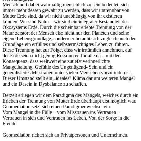
Mensch und dabei wahrhaftig menschlich zu sein bedeutet, sich
immer mehr dessen gewahr zu werden, dass wir untrennbar von
Mutter Erde sind, da wir nicht unabhängig von ihr existieren
können. Wir sind Natur – wir sind ein integraler Bestandteil des
Ökosystems Erde. Durch die scheinbar erlebte Trennung von der
Natur zerstört der Mensch also nicht nur den Planeten und seine
eigene Lebensgrundlage, sondern er beraubt sich zugleich auch der
Grundlage ein erfülltes und selbstermächtigtes Leben zu führen.
Diese Trennung hat zur Folge, dass wir irrtümlich annehmen, auf
der Erde seien nicht genug Ressourcen für alle da – mit der
Konsequenz, dass weltweit eine zutiefst verinnerlichte
Mangelhaltung, Gefühle des Ungenügend- Sein und ein
generalisiertes Misstrauen unter vielen Menschen vorzufinden ist.
Dieser Umstand stellt ein „ideales" Klima dar um weiteren Mangel
und ein Dasein in Dysbalance zu schaffen.
Derzeit erliegen wir dem Paradigma des Mangels, welches durch ein
Erleben der Trennung von Mutter Erde überhaupt erst möglich war.
Geomediation setzt sich einen Paradigmenwechsel ein:
Vom Mangel in die Fülle – vom Misstrauen ins Vertrauen –
Vertrauen in sich und Vertrauen ins Leben. Von der Sorge in die
Freude.
Geomediation richtet sich an Privatpersonen und Unternehmen.