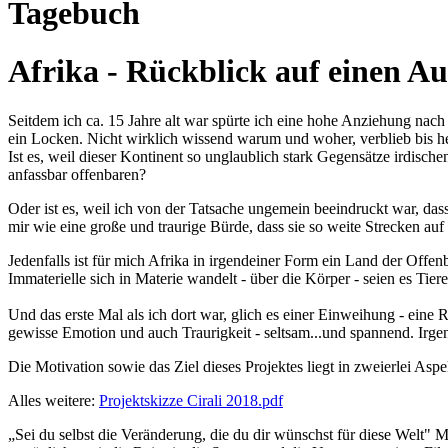
Tagebuch
Afrika - Rückblick auf einen Au
Seitdem ich ca. 15 Jahre alt war spürte ich eine hohe Anziehung nac
ein Locken. Nicht wirklich wissend warum und woher, verblieb bis h
Ist es, weil dieser Kontinent so unglaublich stark Gegensätze irdisc
anfassbar offenbaren?
Oder ist es, weil ich von der Tatsache ungemein beeindruckt war, das
mir wie eine große und traurige Bürde, dass sie so weite Strecken a
Jedenfalls ist für mich Afrika in irgendeiner Form ein Land der Offen
Immaterielle sich in Materie wandelt - über die Körper - seien es Tier
Und das erste Mal als ich dort war, glich es einer Einweihung - eine
gewisse Emotion und auch Traurigkeit - seltsam...und spannend. Irg
Die Motivation sowie das Ziel dieses Projektes liegt in zweierlei Asp
Alles weitere:
Projektskizze Cirali 2018.pdf
„Sei du selbst die Veränderung, die du dir wünschst für diese Wel