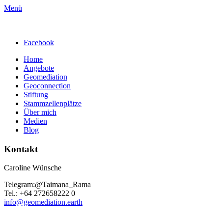
Menü
Facebook
Home
Angebote
Geomediation
Geoconnection
Stiftung
Stammzellenplätze
Über mich
Medien
Blog
Kontakt
Caroline Wünsche
Telegram:@Taimana_Rama
Tel.: +64 272658222 0
info@geomediation.earth