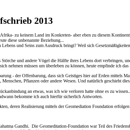
fschrieb 2013
h Afrika- zu keinem Land im Konkreten- aber eben zu diesem Kontinent.
eute diese unbenannte Beziehung...
hen Lebens und Seins zum Ausdruck bringt? Weil sich Gesetzmäßigkeiten
s Störche und andere Vögel die Hälfte ihres Lebens dort verbringen, u
uf sich nehmen müssen um überleben zu können, heute empfinde ich das 
barung - der Offenbarung, dass sich Geistiges hier auf Erden mittels Ma
e, Menschen, Pflanzen oder andere Wesen. Und natürlich geschieht dies ü
 Rückanbindung an etwas, was ich wie verloren hatte ohne es zu wissen.
endwann bekomme ich auch hierfür sicherlich Antworten.
ekten, deren Realisierung mittels der Geomediation Foundation erfolgen 
t" Mahatma Gandhi. Die Geomeditation-Foundation war Teil des Friede